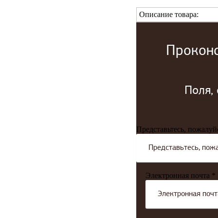
Описание товара:
Проконс
Поля,
Представьтесь, пожалуй
Электронная почта *