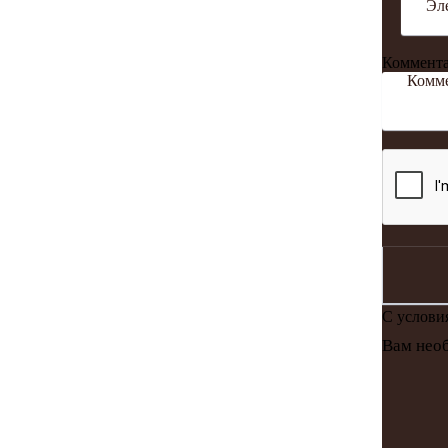
Коммент
С услов
Вам необ