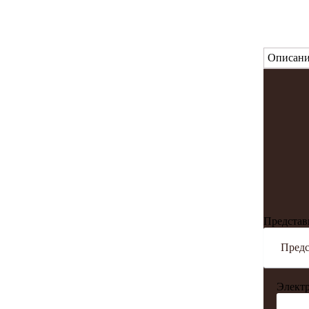
Описани
Представ
Электр