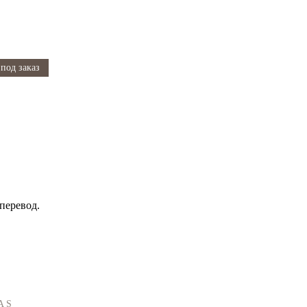
под заказ
перевод.
A S