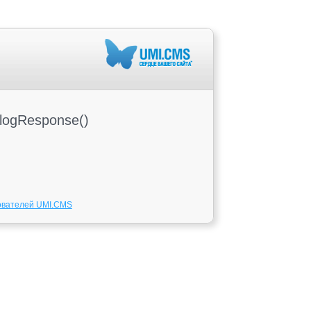
alogResponse()
ователей UMI.CMS