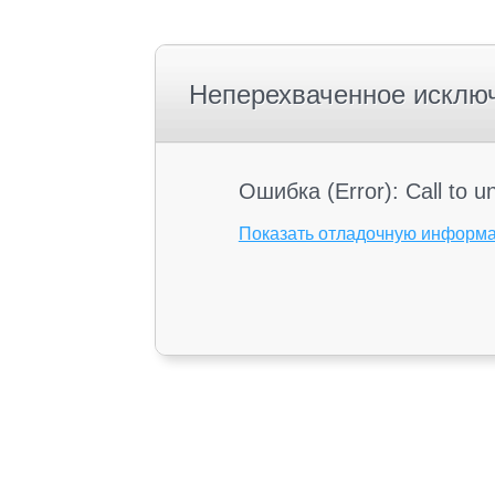
Неперехваченное исклю
Ошибка (Error): Call to
Показать отладочную информ