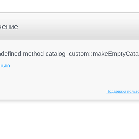
чение
 undefined method catalog_custom::makeEmptyCat
ацию
Поддержка польз