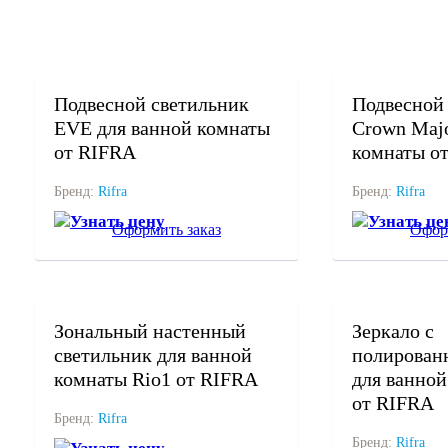
под заказ
под заказ
Подвесной светильник
Подвесной
EVE для ванной комнаты
Crown Majo
от RIFRA
комнаты о
Бренд:
Rifra
Бренд:
Rifra
Узнать цену
Узнать це
Оформить заказ
Офор
под заказ
под заказ
Зональный настенный
Зеркало с
светильник для ванной
полирован
комнаты Rio1 от RIFRA
для ванно
от RIFRA
Бренд:
Rifra
Бренд:
Rifra