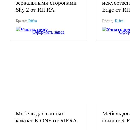
зеркальными сторонами
искусствен
Shy 2 от RIFRA
Edge от R
Бренд:
Rifra
Бренд:
Rifra
Узнать цену
Узнать це
Оформить заказ
Офор
под заказ
под заказ
Мебель для ванных
Мебель дл
комнат K.ONE от RIFRA
комнат K.