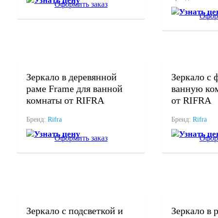
Узнать цену
Оформить заказ
Узнать це
Офор
под заказ
под заказ
Зеркало в деревянной
Зеркало с 
раме Frame для ванной
ванную ко
комнаты от RIFRA
от RIFRA
Бренд:
Rifra
Бренд:
Rifra
Узнать цену
Узнать це
Оформить заказ
Офор
под заказ
под заказ
Зеркало с подсветкой и
Зеркало в 