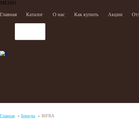
МЕНЮ
Главная
Каталог
О нас
Как купить
Акции
От
Главная
»
Бренды
»
RIFRA