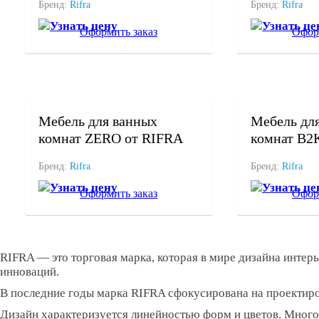
Бренд:
Rifra
Бренд:
Rifra
Узнать цену
Узнать це
Оформить заказ
Офор
под заказ
под заказ
Мебель для ванных
Мебель дл
комнат ZERO от RIFRA
комнат B2
Бренд:
Rifra
Бренд:
Rifra
Узнать цену
Узнать це
Оформить заказ
Офор
RIFRA — это торговая марка, которая в мире дизайна интер
инноваций.
В последние годы марка RIFRA сфокусирована на проектиров
Дизайн характеризуется линейностью форм и цветов. Много