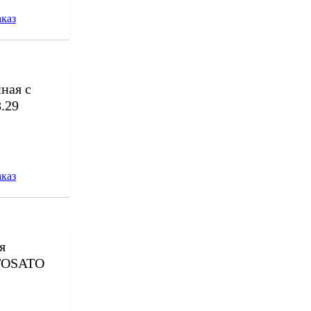
каз
ная с
.29
каз
я
 TOSATO