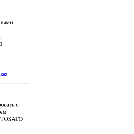
йными
а
1
каз
овать с
ьем
7 TOSATO