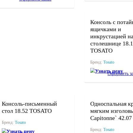
под заказ
Консоль с пота
ящичками и
инкрустацией н
столешнице 18.1
TOSATO
Бренд:
Tosato
Узнать цену
Оформить за
под заказ
под заказ
Консоль-письменный
Односпальная кр
стол 18.52 TOSATO
мягким изголов
Capitonne` 42.0
Бренд:
Tosato
Бренд:
Tosato
Узнать цену