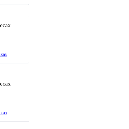
есах
каз
есах
каз