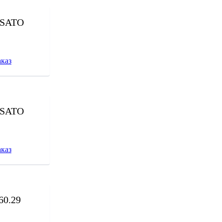
OSATO
каз
OSATO
каз
60.29