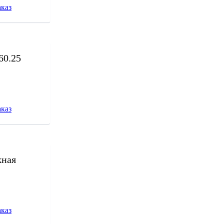
каз
60.25
каз
жная
каз