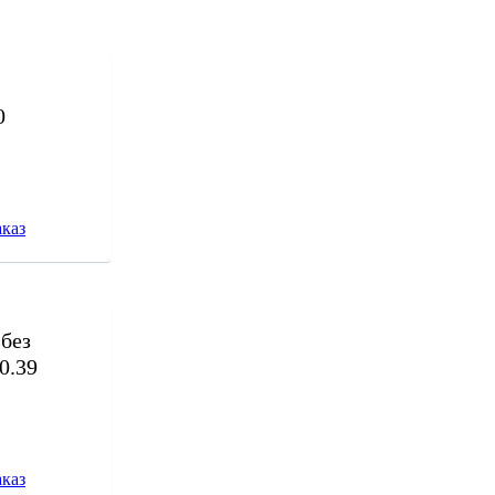
0
каз
без
0.39
каз