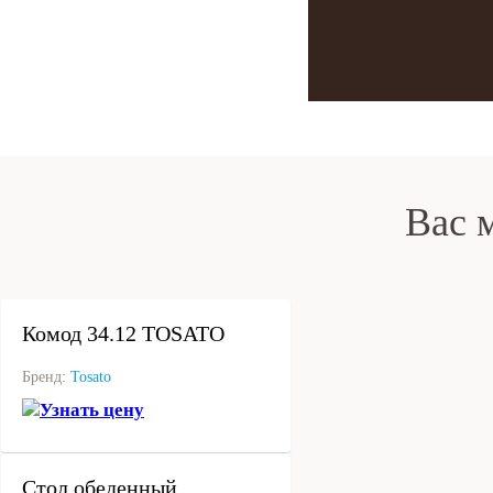
Вас 
под заказ
Комод 34.12 TOSATO
Бренд:
Tosato
Узнать цену
под заказ
Стол обеденный