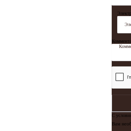
Электр
Коммент
С услов
Вам необ