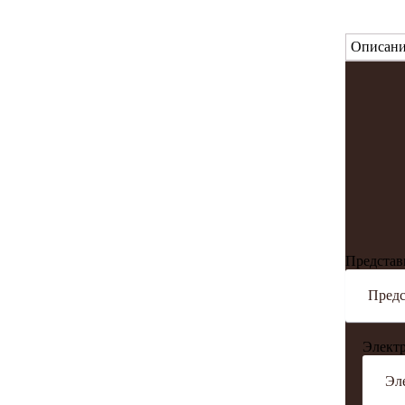
Описани
Представ
Электр