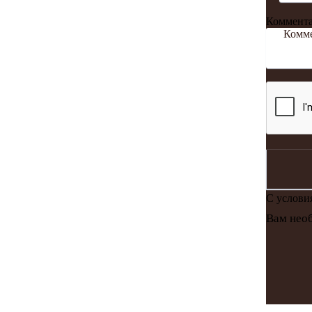
Коммент
С услов
Вам необ