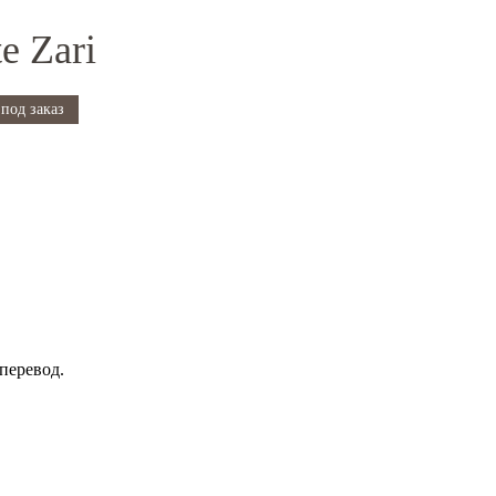
e Zari
под заказ
перевод.