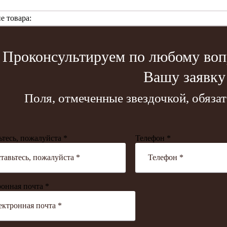
е товара:
Проконсультируем по любому вопр
Вашу заявку
Поля, отмеченные звездочкой, обяза
ьтесь, пожалуйста *
Телефон *
онная почта *