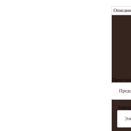
Описани
Представ
Электр