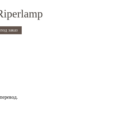
Riperlamp
под заказ
перевод.