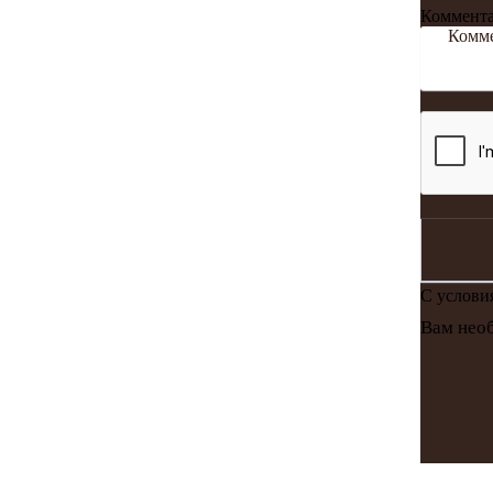
Коммент
С услов
Вам необ