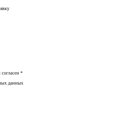
аявку
 согласен *
ьных данных