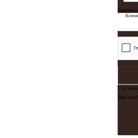
Коммент
С услов
Вам необ