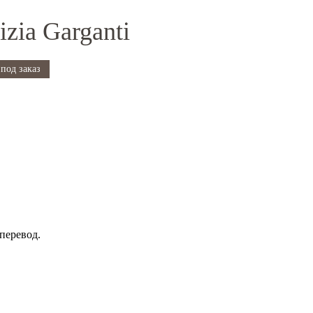
zia Garganti
под заказ
перевод.