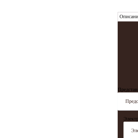
Описани
Представ
Электр