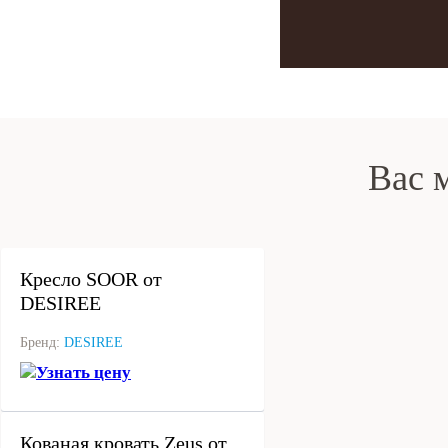
Вас 
под заказ
Кресло SOOR от
DESIREE
Бренд:
DESIREE
Узнать цену
под заказ
Кованая кровать Zeus от