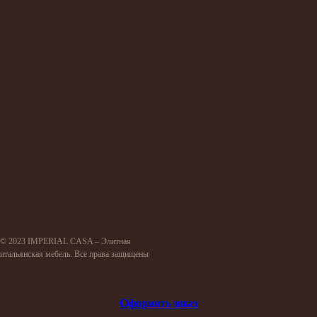
© 2023 IMPERIAL CASA – Элитная
итальянская мебель. Все права защищены
Оформить заказ
Оформить заказ
Оформить заказ
Оформить заказ
Оформить заказ
Оформить заказ
Оформить заказ
Оформить заказ
Оформить заказ
Оформить заказ
Оформить заказ
Оформить заказ