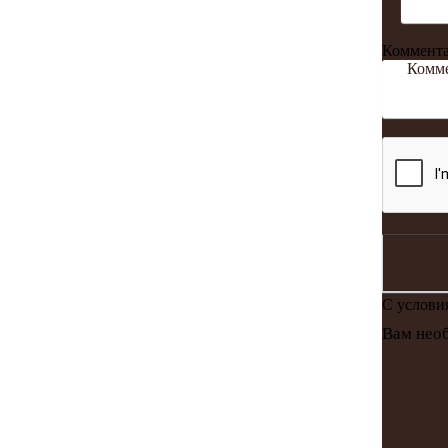
Коммент
С услов
Вам необ