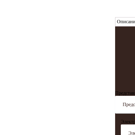
Описани
Представ
Электр