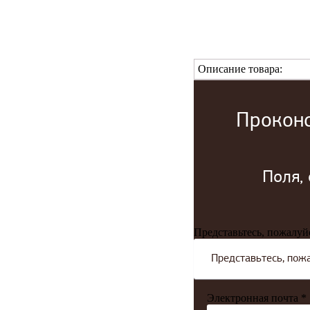
Описание товара:
Проконс
Поля,
Представьтесь, пожалуй
Электронная почта *