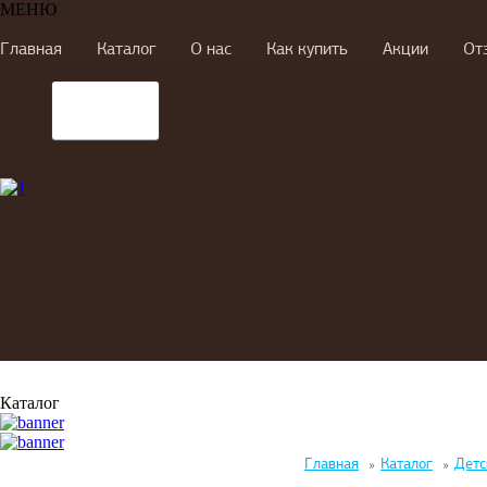
МЕНЮ
Главная
Каталог
О нас
Как купить
Акции
От
Каталог
Главная
»
Каталог
»
Детс