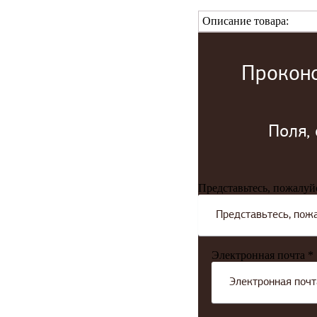
Описание товара:
Проконс
Поля,
Представьтесь, пожалуй
Электронная почта *