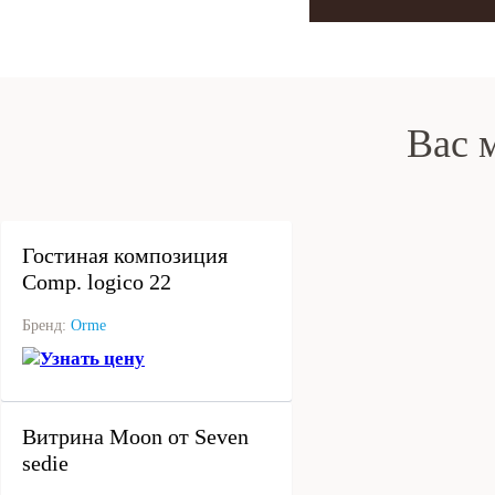
Вас 
под заказ
Гостиная композиция
Comp. logico 22
Бренд:
Orme
Узнать цену
под заказ
Витрина Moon от Seven
sedie