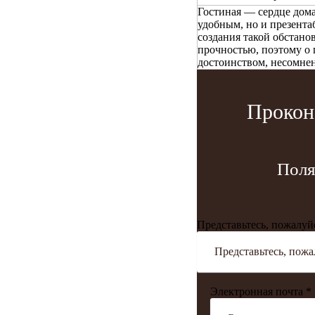
Гостиная — сердце дома
удобным, но и презент
создания такой обстано
прочностью, поэтому о 
достоинством, несомнен
Прокон
Поля
Представьтесь, пожалуй
Электронная почта *