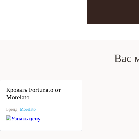
Вас 
под заказ
Кровать Fortunato от
Morelato
Бренд:
Morelato
Узнать цену