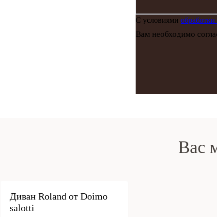
С условиями
обработки
Вам необходимо согла
Вас 
под заказ
Диван Roland от Doimo
salotti