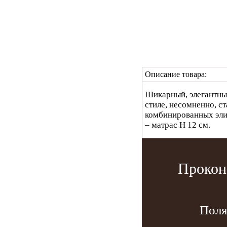
Описание товара:
Шикарный, элегантный
стиле, несомненно, с
комбинированных элит
– матрас Н 12 см.
Прокон
Поля