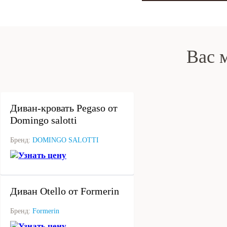
Вас 
под заказ
Диван-кровать Pegaso от
Domingo salotti
Бренд:
DOMINGO SALOTTI
Узнать цену
под заказ
Диван Otello от Formerin
Бренд:
Formerin
Узнать цену