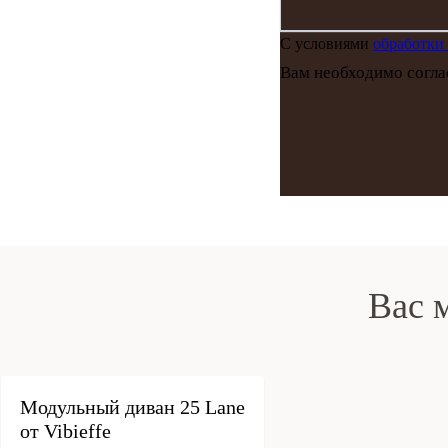
С условиями
обработки
Вам необходимо согла
Вас 
под заказ
Модульный диван 25 Lane
от Vibieffe