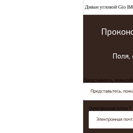
Диван угловой Gio B
Проконс
Поля,
Представьтесь, пожалуй
Электронная почта *