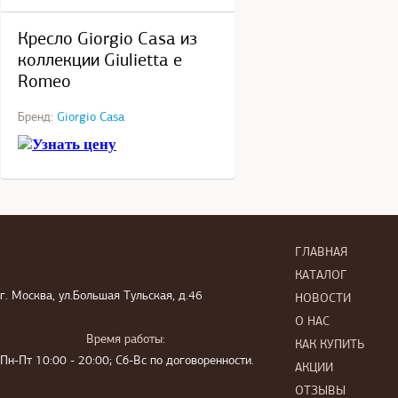
под заказ
Кресло Giorgio Casa из
коллекции Giulietta e
Romeo
Бренд:
Giorgio Casa
Узнать цену
ГЛАВНАЯ
КАТАЛОГ
г. Москва, ул.Большая Тульская, д.46
НОВОСТИ
О НАС
Время работы:
КАК КУПИТЬ
Пн-Пт 10:00 - 20:00; Сб-Вс по договоренности.
АКЦИИ
ОТЗЫВЫ