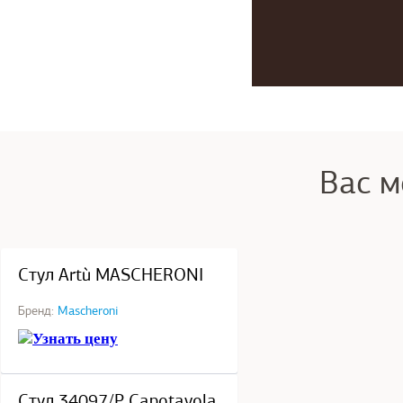
Вас м
под заказ
Стул Artù MASCHERONI
Бренд:
Mascheroni
Узнать цену
под заказ
Стул 34097/P Capotavola