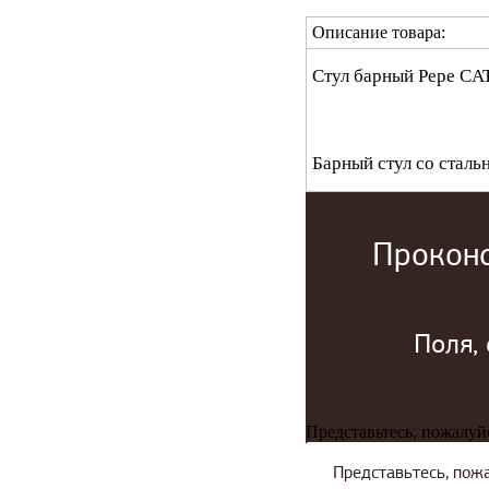
Описание товара:
Стул барный Pepe C
Барный стул со сталь
Проконс
Поля,
Представьтесь, пожалуй