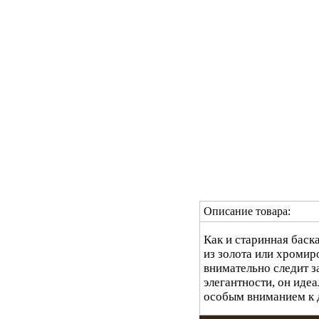
Описание товара:
Как
и
старинная
баск
из
золота
или
хромир
внимательно
следит
з
элегантности
,
он
идеа
особым
вниманием
к