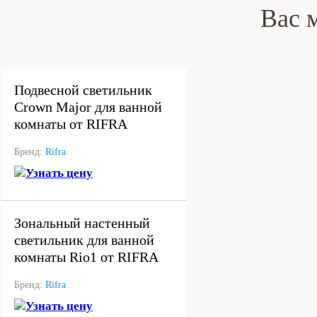
Вас 
под заказ
Подвесной светильник
Crown Major для ванной
комнаты от RIFRA
Бренд:
Rifra
Узнать цену
под заказ
Зональный настенный
светильник для ванной
комнаты Rio1 от RIFRA
Бренд:
Rifra
Узнать цену