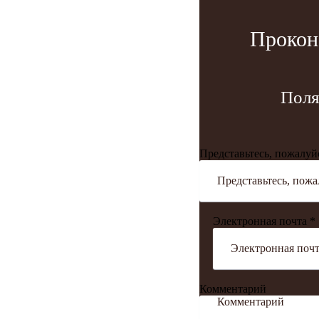
Прокон
Поля
Представьтесь, пожалуй
Электронная почта *
Комментарий