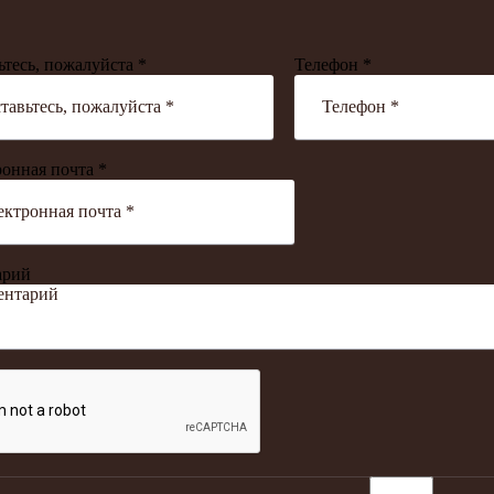
ьтесь, пожалуйста *
Телефон *
онная почта *
арий