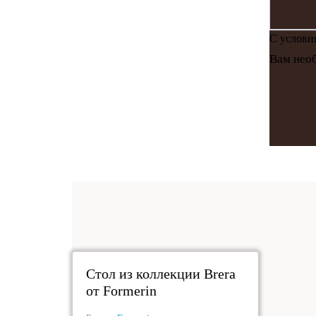
С услов
Вам необ
под заказ
Стол из коллекции Brera
от Formerin