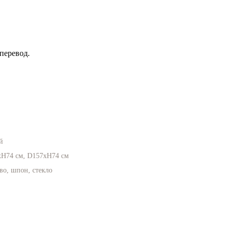
перевод.
й
xH74 см, D157xH74 см
во, шпон, стекло