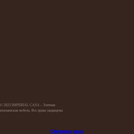
© 2023 IMPERIAL CASA – Элитная
итальянская мебель. Все права защищены
Оформить заказ
Оформить заказ
Оформить заказ
Оформить заказ
Оформить заказ
Оформить заказ
Оформить заказ
Оформить заказ
Оформить заказ
Оформить заказ
Оформить заказ
Оформить заказ