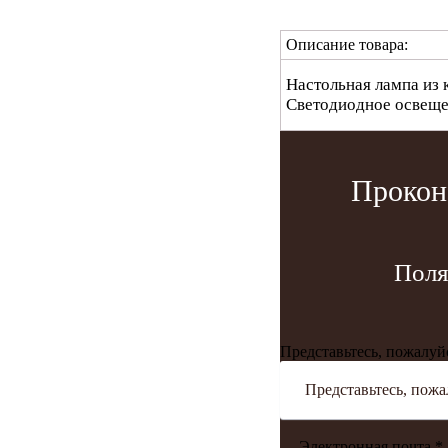
Описание товара:
Настольная лампа из 
Светодиодное освеще
Прокон
Поля
Представьтесь, пожалуй
Электронная почта *