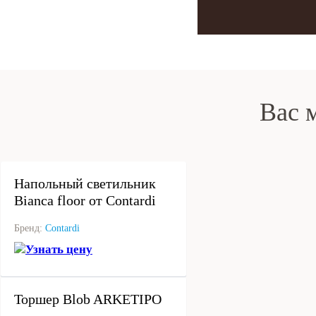
Вас 
под заказ
Напольный светильник
Bianca floor от Contardi
Бренд:
Contardi
Узнать цену
под заказ
Торшер Blob ARKETIPO