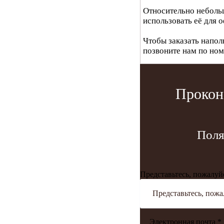
Относительно неболь
использовать её для
Чтобы заказать наполь
позвоните нам по ном
Прокон
Поля
Представьтесь, пожалуй
Электронная почта *