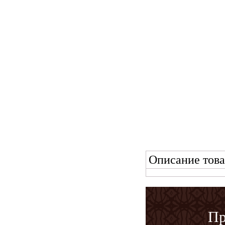
Описание това
Пр