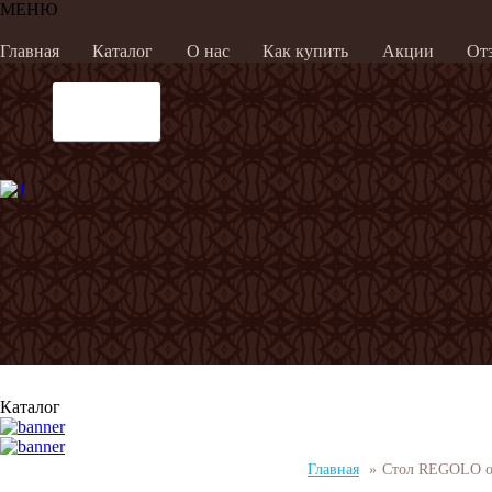
МЕНЮ
Главная
Каталог
О нас
Как купить
Акции
От
Каталог
Главная
»
Стол REGOLO 