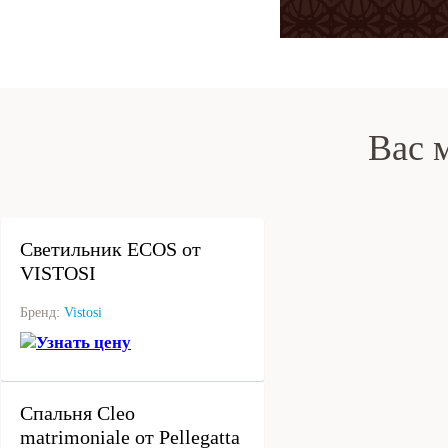
Вас 
под заказ
Светильник ECOS от
VISTOSI
Бренд:
Vistosi
Узнать цену
под заказ
Спальня Cleo
matrimoniale от Pellegatta