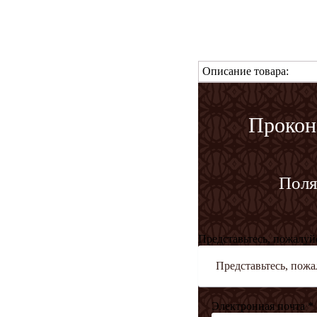
Описание товара:
Прокон
Поля
Представьтесь, пожалуй
Электронная почта *