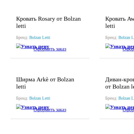
под заказ
под заказ
Кровать Rosary от Bolzan
Кровать Aw
letti
letti
Бренд:
Bolzan Letti
Бренд:
Bolzan L
Узнать цену
Узнать це
Оформить заказ
Офор
под заказ
под заказ
Ширма Arkè от Bolzan
Диван-кров
letti
от Bolzan le
Бренд:
Bolzan Letti
Бренд:
Bolzan L
Узнать цену
Узнать це
Оформить заказ
Офор
под заказ
под заказ