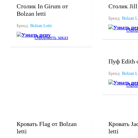
Столик In Girum от
Столик Jill
Bolzan letti
Бренд:
Bolzan L
Бренд:
Bolzan Letti
Узнать це
Офор
Узнать цену
Оформить заказ
под заказ
Пуф Edith о
Бренд:
Bolzan L
Узнать це
Офор
под заказ
под заказ
Кровать Flag от Bolzan
Кровать Ja
letti
letti