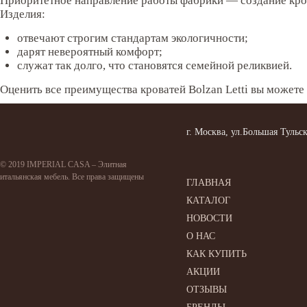
Приоритетное направление работы фабрики — создание кров
Изделия:
отвечают строгим стандартам экологичности;
дарят невероятный комфорт;
служат так долго, что становятся семейной реликвией.
Оценить все преимущества кроватей Bolzan Letti вы можете 
г. Москва, ул.Большая Тульск
© 2019 IMPERIAL CASA – Элитная
итальянская мебель. Все права защищены
ГЛАВНАЯ
КАТАЛОГ
НОВОСТИ
О НАС
КАК КУПИТЬ
АКЦИИ
ОТЗЫВЫ