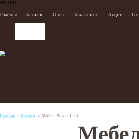
МЕНЮ
Главная
Каталог
О нас
Как купить
Акции
От
Главная
»
Бренды
»
Мебель Bolzan Letti
Мебел