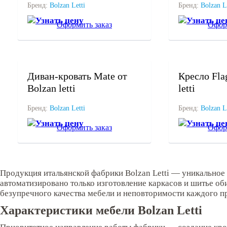
Бренд:
Bolzan Letti
Бренд:
Bolzan L
Узнать цену
Узнать це
Оформить заказ
Офор
под заказ
под заказ
Диван-кровать Mate от
Кресло Fla
Bolzan letti
letti
Бренд:
Bolzan Letti
Бренд:
Bolzan L
Узнать цену
Узнать це
Оформить заказ
Офор
Продукция итальянской фабрики Bolzan Letti — уникальное
автоматизировано только изготовление каркасов и шитье об
безупречного качества мебели и неповторимости каждого п
Характеристики мебели Bolzan Letti