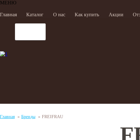
МЕНЮ
Главная
Каталог
О нас
Как купить
Акции
От
Главная
»
Бренды
»
FREIFRAU
F