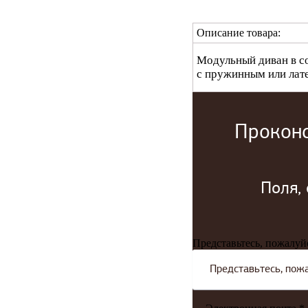
Описание товара:
Модульный диван в со
с пружинным или лат
Проконс
Поля,
Представьтесь, пожалуй