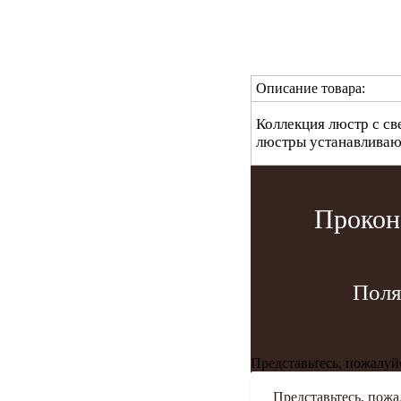
Описание товара:
Коллекция люстр с с
люстры устанавливаю
Прокон
Поля
Представьтесь, пожалуй