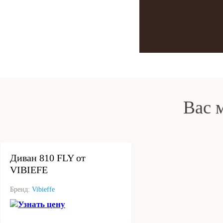
Вас 
под заказ
Диван 810 FLY от
VIBIEFE
Бренд:
Vibieffe
Узнать цену
под заказ