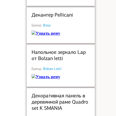
под заказ
Декантер Pellicani
Бренд:
Bosa
Узнать цену
под заказ
Напольное зеркало Lap
от Bolzan letti
Бренд:
Bolzan Letti
Узнать цену
под заказ
Декоративная панель в
деревянной раме Quadro
set K SMANIA