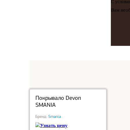
С услов
Вам необ
под заказ
Покрывало Devon
SMANIA
Бренд:
Smania
Узнать цену