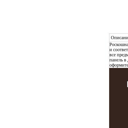
Описани
Роскошна
и соотве
все пред
панель в
оформите