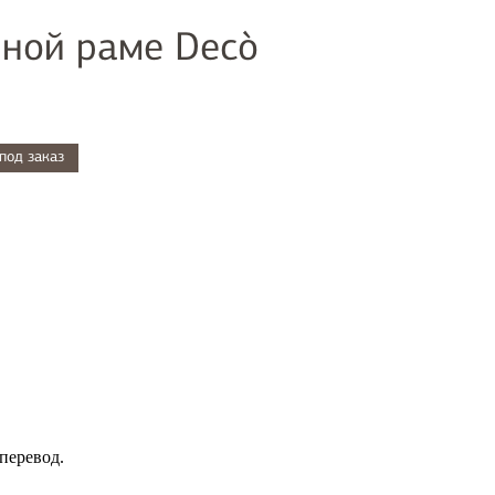
нной раме Decò
под заказ
перевод.