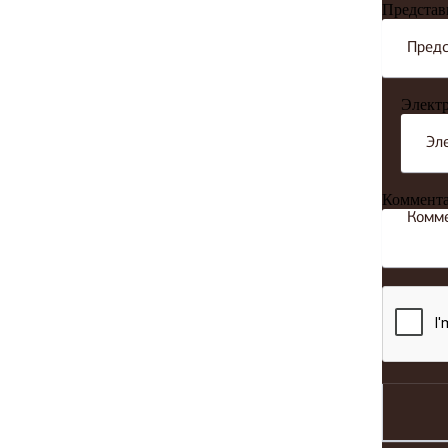
Представ
Электр
Коммент