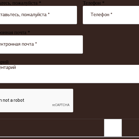
ьтесь, пожалуйста *
Телефон *
онная почта *
арий