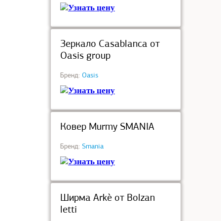
Узнать цену
под заказ
Зеркало Casablanca от
Oasis group
Бренд:
Oasis
Узнать цену
под заказ
Ковер Murmy SMANIA
Бренд:
Smania
Узнать цену
под заказ
Ширма Arkè от Bolzan
letti