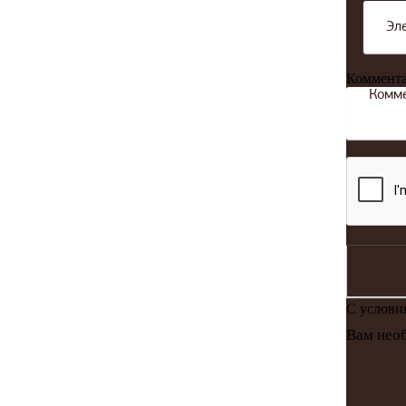
Коммент
С услов
Вам необ