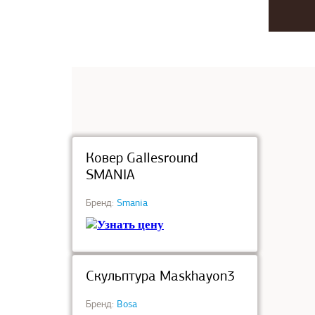
под заказ
Ковер Gallesround
SMANIA
Бренд:
Smania
Узнать цену
под заказ
Скульптура Maskhayon3
Бренд:
Bosa