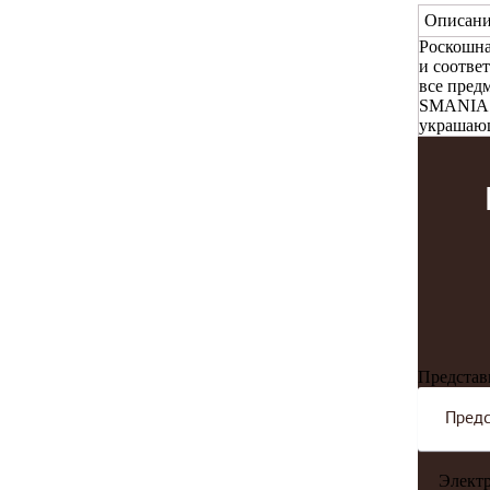
Описани
Роскошна
и соотве
все пред
SMANIA —
украшающ
Представ
Электр