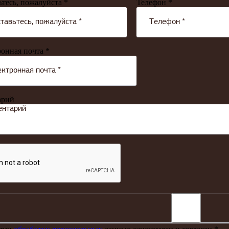
ьтесь, пожалуйста *
Телефон *
онная почта *
арий