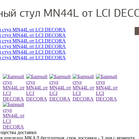
ный стул MN44L от LCI DEC
 в пределах МКАД бесплатная, срок доставки - 3 дня с момента