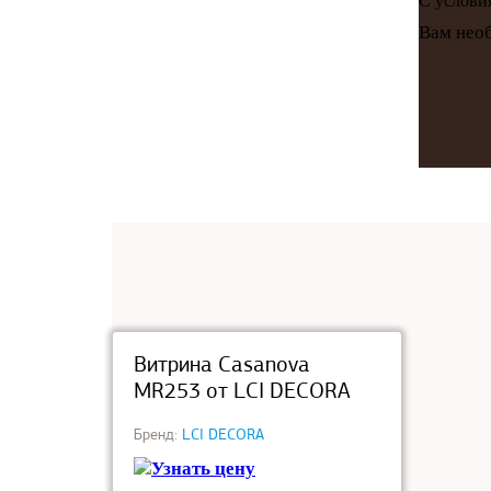
С услов
Вам необ
под заказ
Витрина Casanova
MR253 от LCI DECORA
Бренд:
LCI DECORA
Узнать цену