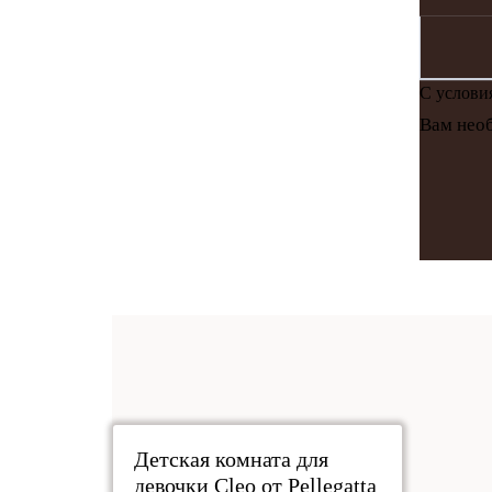
С услов
Вам необ
под заказ
Детская комната для
девочки Cleo от Pellegatta