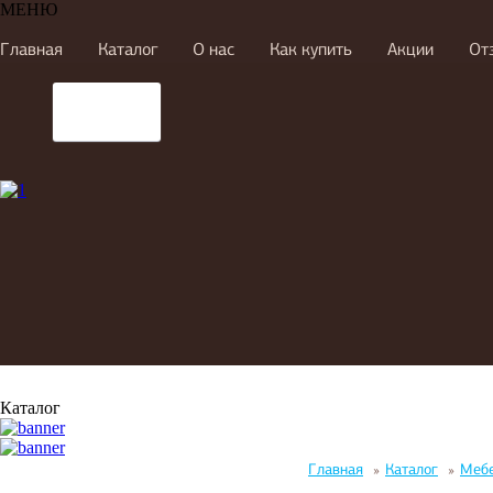
МЕНЮ
Главная
Каталог
О нас
Как купить
Акции
От
Каталог
Главная
»
Каталог
»
Мебе