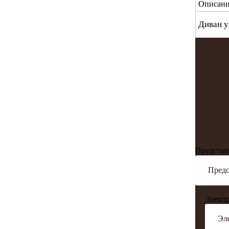
Описани
Диван у
Представ
Электр