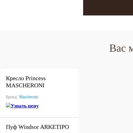
Вас 
под заказ
Кресло Princess
MASCHERONI
Бренд:
Mascheroni
Узнать цену
под заказ
Пуф Windsor ARKETIPO