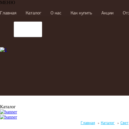
МЕНЮ
Главная
Каталог
О нас
Как купить
Акции
От
Каталог
Главная
»
Каталог
»
Свет