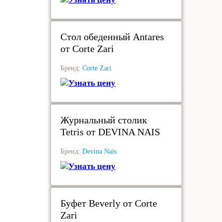
под заказ
Стол обеденный Antares
от Corte Zari
Бренд:
Corte Zari
Узнать цену
под заказ
Журнальный столик
Tetris от DEVINA NAIS
Бренд:
Devina Nais
Узнать цену
под заказ
Буфет Beverly от Corte
Zari