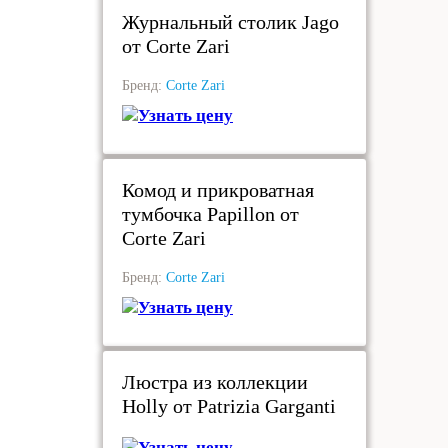
Журнальный столик Jago
от Corte Zari
Бренд:
Corte Zari
Узнать цену
под заказ
Комод и прикроватная
тумбочка Papillon от
Corte Zari
Бренд:
Corte Zari
Узнать цену
в наличии
Люстра из коллекции
Holly от Patrizia Garganti
Узнать цену