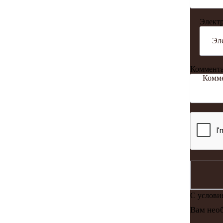
Электр
Коммент
С услов
Вам необ