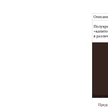
Описани
Полукре
«капито
в разли
Представ