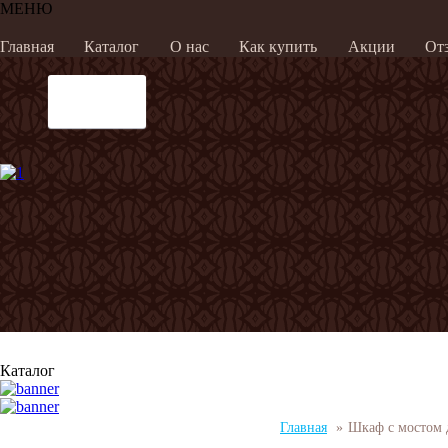
МЕНЮ
Главная
Каталог
О нас
Как купить
Акции
От
Каталог
Главная
»
Шкаф с мостом дл