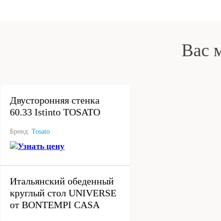
Вас 
под заказ
Двусторонняя стенка
60.33 Istinto TOSATO
Бренд:
Tosato
Узнать цену
под заказ
Итальянский обеденный
круглый стол UNIVERSE
от BONTEMPI CASA